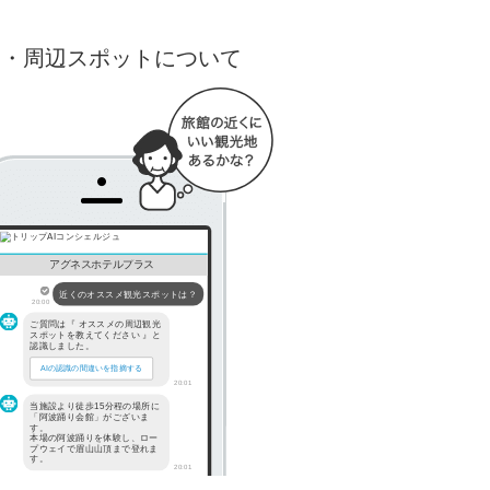
出・周辺スポットについて
アグネスホテルプラス
近くのオススメ観光スポットは？
20:00
ご質問は『 オススメの周辺観光
スポットを教えてください 』と
認識しました。
AIの認識の間違いを指摘する
20:01
当施設より徒歩15分程の場所に
「阿波踊り会館」がございま
す。
本場の阿波踊りを体験し、ロー
プウェイで眉山山頂まで登れま
す。
20:01