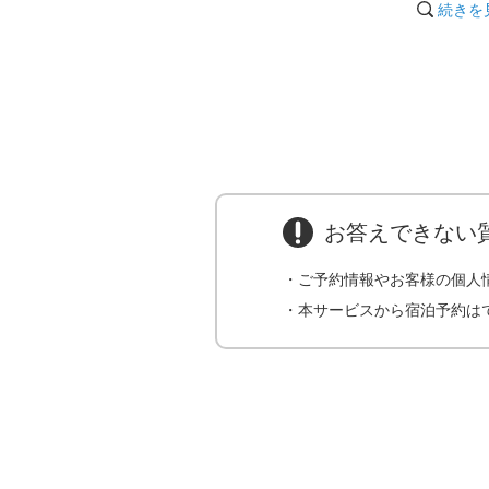
■かみそり
続きを
■石鹸
■綿棒
など
20:01
お答えできない
・ご予約情報やお客様の個人
・本サービスから宿泊予約は