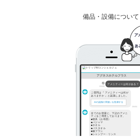
備品・設備について
アグネスホテルプラス
アメニティーは何がある？
20:00
ご質問は『 アメニティーは何が
ありますか 』と認識しました。
AIの認識の間違いを指摘する
20:01
全てのお部屋に、下記のアメニ
ティをご用意しております。
■寝具（お布団）
■パジャマ
■タオル
■バスタオル
■歯ブラシ
■シャンプー・リンス
■ボディソープ