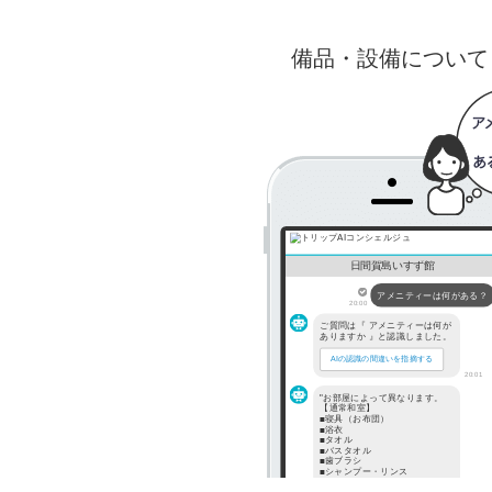
備品・設備について
日間賀島いすず館
アメニティーは何がある？
20:00
ご質問は『 アメニティーは何が
ありますか 』と認識しました。
AIの認識の間違いを指摘する
20:01
"お部屋によって異なります。
【通常和室】
■寝具（お布団）
■浴衣
■タオル
■バスタオル
■歯ブラシ
■シャンプー・リンス
■ボディーソープ