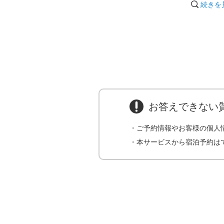
など
続きを
【展望風呂付客室】
※上記アメニティー含む
■コットンセット
■クレンジング
■カミソリ
■化粧水
■乳液
■男性用化粧品
など
詳しくは、お電話（0569-68-20
40）までお問合せください。"
20:01
お答えできない
・ご予約情報やお客様の個人
・本サービスから宿泊予約は