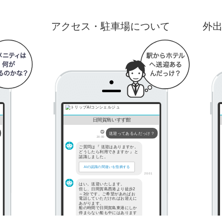
アクセス・駐車場について
外
日間賀島いすず館
送迎ってあるんだっけ？
20:00
ご質問は『 送迎はありますか。
どうしたら利用できますか 』と
認識しました。
AIの認識の間違いを指摘する
20:01
はい。送迎いたします。
但し、日間賀島西港より徒歩2
～3分です。ご希望があればお
電話していただければお迎えに
あがります。
船の時間で日間賀島東港にしか
停まらない船も中にはあります
ので、そちらに乗船しました