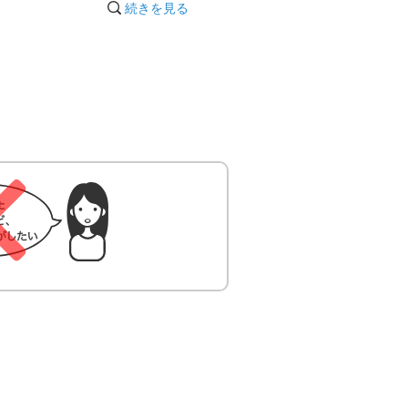
■えびせんべいの里（えびせん
続きを見る
べい）
TEL：0569-82-0248
営業時間 8：00～17：00
http://www.ebisato.co.jp/
■魚太郎（鮮魚市場）
TEL：0569-82-6188
営業時間8：30～16：30
http://www.uotaro.com/
■観光農園 花ひろば
TEL：0569-65-2432
営業時間8：00～17：00
http://www.hana-hiroba.net/
■鯛祭りひろば（えびせんべ
い）
TEL：0569-65-0323
営業時間 8：30～17：00
http://taimaturihiroba.jp/
■えびせんパーク（えびせんべ
い）
TEL：0569-83-0270
営業時間 9：00～17：00
http://ebisen-park.jp/"
20:01