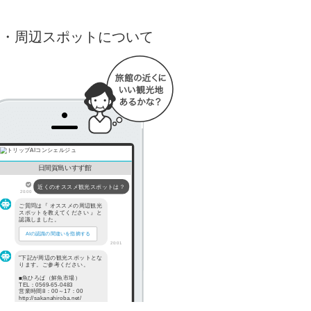
出・周辺スポットについて
日間賀島いすず館
近くのオススメ観光スポットは？
20:00
ご質問は『 オススメの周辺観光
スポットを教えてください 』と
認識しました。
AIの認識の間違いを指摘する
20:01
"下記が周辺の観光スポットとな
ります。ご参考ください。
■魚ひろば（鮮魚市場）
TEL：0569-65-0483
営業時間8：00～17：00
http://sakanahiroba.net/