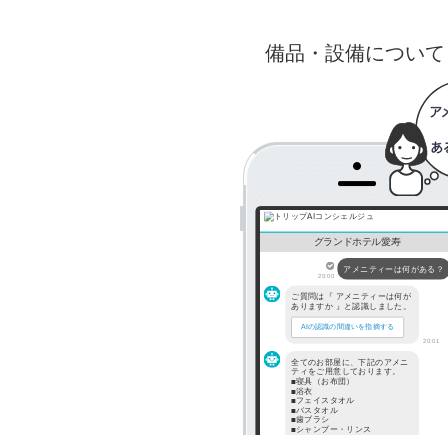
備品・設備について
グランドホテル愛寿
アメニティーは何がある？
20:00
ご質問は『 アメニティーは何が
ありますか 』と認識しました。
AIの認識の間違いを指摘する
20:01
全てのお部屋に、下記のアメニ
ティをご用意しております。
■寝具（お布団）
■浴衣
■フェイスタオル
■バスタオル
■歯ブラシ
■シャンプー・リンス
■ボディソープ