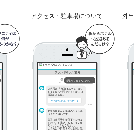
アクセス・駐車場について
外
グランドホテル愛寿
送迎ってあるんだっけ？
20:00
ご質問は『 送迎はありますか。
どうしたら利用できますか 』と
認識しました。
AIの認識の間違いを指摘する
20:01
那須塩原駅から無料のシャトル
バスがございます。
送迎は事前予約が必要となりま
すので、お電話（0287-76-306
0）にてご予約ください。
ご予約は３日前までにお願い致
します。
20:01