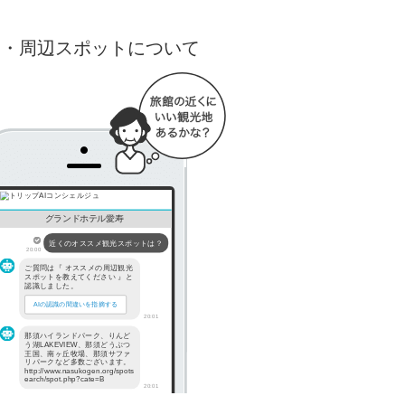
出・周辺スポットについて
グランドホテル愛寿
近くのオススメ観光スポットは？
20:00
ご質問は『 オススメの周辺観光
スポットを教えてください 』と
認識しました。
AIの認識の間違いを指摘する
20:01
那須ハイランドパーク、りんど
う湖LAKEVIEW、那須どうぶつ
王国、南ヶ丘牧場、那須サファ
リパークなど多数ございます。
http://www.nasukogen.org/spots
earch/spot.php?cate=B
20:01